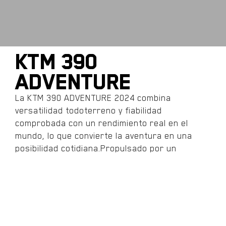
KTM 390
Adventure
La KTM 390 ADVENTURE 2024 combina
versatilidad todoterreno y fiabilidad
comprobada con un rendimiento real en el
mundo, lo que convierte la aventura en una
posibilidad cotidiana.Propulsado por un
probado motor de 373 cc que produce 44 HP a
través de una caja de cambios de 6
velocidades, un chasis líder en su clase y una
autonomía de 400 km gracias a un depósito de
14,5 litros, se lanza a la carretera con una
intención decidida. Además, las horquillas