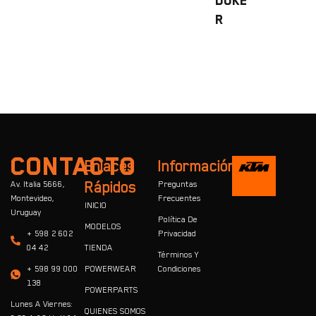
Duke
R
CONTACTO
Enlaces
Información
Av. Italia 5666,
Rápidos
Preguntas
Montevideo,
Frecuentes
INICIO
Uruguay
Política De
MODELOS
+ 598 2 602
Privacidad
04 42
TIENDA
Términos Y
+ 598 99 000
POWERWEAR
Condiciones
138
POWERPARTS
Lunes A Viernes:
QUIENES SOMOS