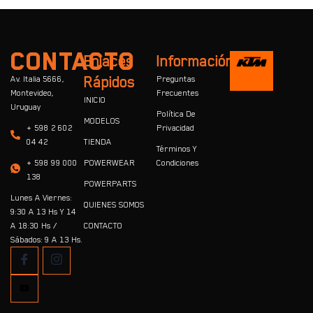
CONTACTO
Enlaces
Información
Av. Italia 5666,
Rápidos
Preguntas
Montevideo,
Frecuentes
INICIO
Uruguay
Política De
MODELOS
+ 598 2 602
Privacidad
04 42
TIENDA
Términos Y
+ 598 99 000
POWERWEAR
Condiciones
138
POWERPARTS
Lunes A Viernes:
QUIENES SOMOS
9:30 A 13 Hs Y 14
A 18:30 Hs /
CONTACTO
Sábados: 9 A 13 Hs.