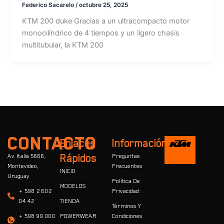
Federico Sacarelo
/
octubre 25, 2025
KTM 200 duke Gracias a un ultracompacto motor
monocilíndrico de 4 tiempos y un ligero chasis
multitubular, la KTM 200
CONTACTO
Enlaces
Información
Av. Italia 5666,
Rápidos
Preguntas
Montevideo,
Frecuentes
INICIO
Uruguay
Política De
MODELOS
+ 598 2 602
Privacidad
04 42
TIENDA
Términos Y
+ 598 99 000
POWERWEAR
Condiciones